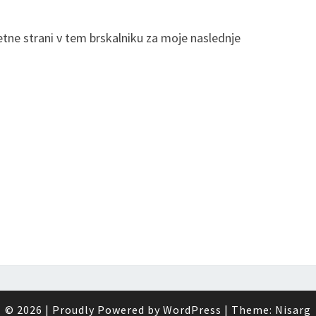
letne strani v tem brskalniku za moje naslednje
© 2026
|
Proudly Powered by
WordPress
|
Theme:
Nisarg