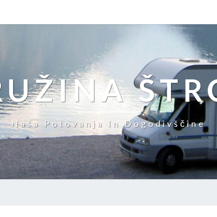
RUŽINA ŠTR
Naša Potovanja In Dogodivščine