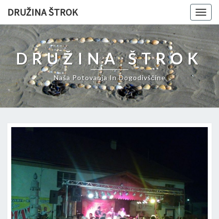
DRUŽINA ŠTROK
Togg
navig
DRUŽINA ŠTROK
Naša Potovanja In Dogodivščine