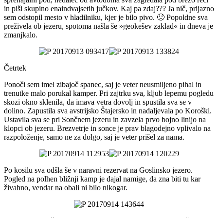
in piši skupino enaindvajsetih jučkov. Kaj pa zdaj??? Ja nič, prijazno
sem odstopil mesto v hladilniku, kjer je bilo pivo. 🙂 Popoldne sva
preživela ob jezeru, spotoma našla še »geokešev zaklad« in dneva je
zmanjkalo.
Četrtek
Ponoči sem imel zibajoč spanec, saj je veter neusmiljeno pihal in
trenutke malo porukal kamper. Pri zajtrku sva, kljub lepemu pogledu
skozi okno sklenila, da imava vetra dovolj in spustila sva se v
dolino. Zapustila sva avstrijsko Štajersko in nadaljevala po Koroški.
Ustavila sva se pri Sončnem jezeru in zavzela prvo bojno linijo na
klopci ob jezeru. Brezvetrje in sonce je prav blagodejno vplivalo na
razpoloženje, samo ne za dolgo, saj je veter prišel za nama.
Po kosilu sva odšla še v naravni rezervat na Goslinsko jezero.
Pogled na polhen bližnji kamp je dajal namige, da zna biti tu kar
živahno, vendar na obali ni bilo nikogar.