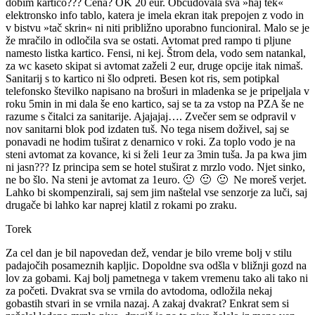
dobim kartico??? Cena? OK 20 eur. Občudovala sva »haj tek«
elektronsko info tablo, katera je imela ekran itak prepojen z vodo in
v bistvu »tač skrin« ni niti približno uporabno funcioniral. Malo se je
že mračilo in odločila sva se ostati. Avtomat pred rampo ti pljune
namesto listka kartico. Fensi, ni kej. Štrom dela, vodo sem natankal,
za wc kaseto skipat si avtomat zaželi 2 eur, druge opcije itak nimaš.
Sanitarij s to kartico ni šlo odpreti. Besen kot ris, sem potipkal
telefonsko številko napisano na brošuri in mladenka se je pripeljala v
roku 5min in mi dala še eno kartico, saj se ta za vstop na PZA še ne
razume s čitalci za sanitarije. Ajajajaj…. Zvečer sem se odpravil v
nov sanitarni blok pod izdaten tuš. No tega nisem doživel, saj se
ponavadi ne hodim tuširat z denarnico v roki. Za toplo vodo je na
steni avtomat za kovance, ki si želi 1eur za 3min tuša. Ja pa kwa jim
ni jasn??? Iz principa sem se hotel stuširat z mrzlo vodo. Njet sinko,
ne bo šlo. Na steni je avtomat za 1euro. 🙂 🙂 🙂 Ne moreš verjet.
Lahko bi skompenzirali, saj sem jim naštelal vse senzorje za luči, saj
drugače bi lahko kar naprej klatil z rokami po zraku.
Torek
Za cel dan je bil napovedan dež, vendar je bilo vreme bolj v stilu
padajočih posameznih kapljic. Dopoldne sva odšla v bližnji gozd na
lov za gobami. Kaj bolj pametnega v takem vremenu tako ali tako ni
za početi. Dvakrat sva se vrnila do avtodoma, odložila nekaj
gobastih stvari in se vrnila nazaj. A zakaj dvakrat? Enkrat sem si