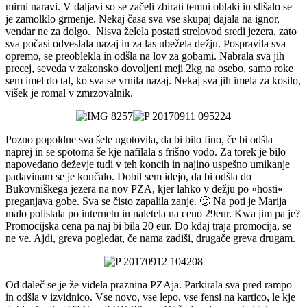
mirni naravi. V daljavi so se začeli zbirati temni oblaki in slišalo se
je zamolklo grmenje. Nekaj časa sva vse skupaj dajala na ignor,
vendar ne za dolgo. Nisva želela postati strelovod sredi jezera, zato
sva počasi odveslala nazaj in za las ubežela dežju. Pospravila sva
opremo, se preoblekla in odšla na lov za gobami. Nabrala sva jih
precej, seveda v zakonsko dovoljeni meji 2kg na osebo, samo roke
sem imel do tal, ko sva se vrnila nazaj. Nekaj sva jih imela za kosilo,
višek je romal v zmrzovalnik.
Pozno popoldne sva šele ugotovila, da bi bilo fino, če bi odšla
naprej in se spotoma še kje nafilala s frišno vodo. Za torek je bilo
napovedano deževje tudi v teh koncih in najino uspešno umikanje
padavinam se je končalo. Dobil sem idejo, da bi odšla do
Bukovniškega jezera na nov PZA, kjer lahko v dežju po »hosti«
preganjava gobe. Sva se čisto zapalila zanje. 🙂 Na poti je Marija
malo polistala po internetu in naletela na ceno 29eur. Kwa jim pa je?
Promocijska cena pa naj bi bila 20 eur. Do kdaj traja promocija, se
ne ve. Ajdi, greva pogledat, če nama zadiši, drugače greva drugam.
Od daleč se je že videla praznina PZAja. Parkirala sva pred rampo
in odšla v izvidnico. Vse novo, vse lepo, vse fensi na kartico, le kje