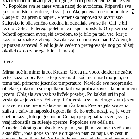
zaželel ledeno mrzlo pivo, drugič je pa to pivo želelo iz mene ven.
🙂 Popoldne sva se zares vrnila nazaj do avtodoma. Pripravila sva
kosilo in tiste tri gobice, ki sva jih našla, pedenala celo popoldne. 🙂
Čas je bil za premik naprej. Vremenska napoved za avstrijsko
štajersko je bila sončno ugodna in odpeljala sva se tja. Cilj je bil
jezero Golica, katerega poleti nisva uspela obiskati. Ob jezeru se je
bohotil ogromen avstrijski avtodom, to je bilo pa tudi vse, kar je
kazalo na znake življenja. Zavila sva na parkirišče nad PZAjem, ki
je prazen sameval. Sledilo je še večerno pretegovanje nog po bližnji
okolici oz do zaprtega bifeja in nazaj.
Sreda
Mirna noč in mirno jutro. Krasno. Greva na vodo, dokler ne začne
veter kazat zobe. Ker je to jezero nad tisoč metri nad morjem, so
temu tudi primerne jesenske temperature. Navlekla sva neoprenske
oblekce, nataknila še copatke in kot dva profiča zaveslala po mirnem
jezeru. Oblajala sva vsak zalivček posebej. Po kakšni uri in pol
veslanja se je veter začel krepiti. Odveslala sva na drugo stran jezera
v zavetje in se prepuščala sončnim žarkom. Prestavljala sva se iz
zaliva v zaliv in naposled ugotovila, da bo treba nazaj, saj je veter
spet pokazal, kdo je gospodar. Če naju je pregnal iz jezera, sva ga
vsaj izkoristila za sušenje opreme. Popoldne sva odšla na
špancir. Tokrat gobe niso bile v planu, saj jih nisva imela več kam
skladiščiti, toda gobe so imele drugačen plan za naju. Ob cesti in
sprehajalni poti, nedaleč od avtodoma sva zagledala pod brezo reci