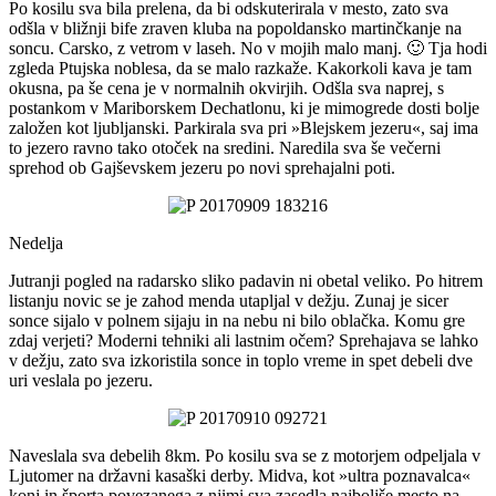
Po kosilu sva bila prelena, da bi odskuterirala v mesto, zato sva
odšla v bližnji bife zraven kluba na popoldansko martinčkanje na
soncu. Carsko, z vetrom v laseh. No v mojih malo manj. 🙂 Tja hodi
zgleda Ptujska noblesa, da se malo razkaže. Kakorkoli kava je tam
okusna, pa še cena je v normalnih okvirjih. Odšla sva naprej, s
postankom v Mariborskem Dechatlonu, ki je mimogrede dosti bolje
založen kot ljubljanski. Parkirala sva pri »Blejskem jezeru«, saj ima
to jezero ravno tako otoček na sredini. Naredila sva še večerni
sprehod ob Gajševskem jezeru po novi sprehajalni poti.
Nedelja
Jutranji pogled na radarsko sliko padavin ni obetal veliko. Po hitrem
listanju novic se je zahod menda utapljal v dežju. Zunaj je sicer
sonce sijalo v polnem sijaju in na nebu ni bilo oblačka. Komu gre
zdaj verjeti? Moderni tehniki ali lastnim očem? Sprehajava se lahko
v dežju, zato sva izkoristila sonce in toplo vreme in spet debeli dve
uri veslala po jezeru.
Naveslala sva debelih 8km. Po kosilu sva se z motorjem odpeljala v
Ljutomer na državni kasaški derby. Midva, kot »ultra poznavalca«
konj in športa povezanega z njimi sva zasedla najboljše mesto na