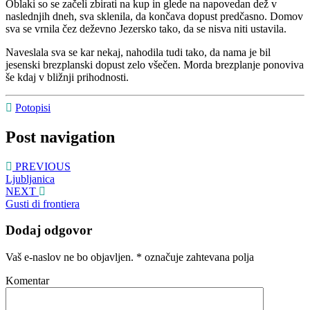
Oblaki so se začeli zbirati na kup in glede na napovedan dež v
naslednjih dneh, sva sklenila, da končava dopust predčasno. Domov
sva se vrnila čez deževno Jezersko tako, da se nisva niti ustavila.
Naveslala sva se kar nekaj, nahodila tudi tako, da nama je bil
jesenski brezplanski dopust zelo všečen. Morda brezplanje ponoviva
še kdaj v bližnji prihodnosti.
Potopisi
Post navigation
PREVIOUS
Ljubljanica
NEXT
Gusti di frontiera
Dodaj odgovor
Vaš e-naslov ne bo objavljen.
*
označuje zahtevana polja
Komentar