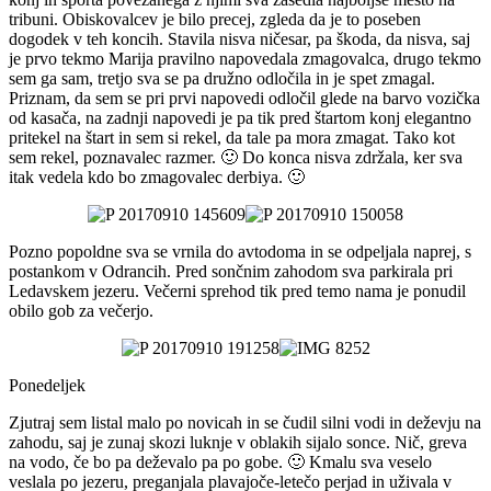
tribuni. Obiskovalcev je bilo precej, zgleda da je to poseben
dogodek v teh koncih. Stavila nisva ničesar, pa škoda, da nisva, saj
je prvo tekmo Marija pravilno napovedala zmagovalca, drugo tekmo
sem ga sam, tretjo sva se pa družno odločila in je spet zmagal.
Priznam, da sem se pri prvi napovedi odločil glede na barvo vozička
od kasača, na zadnji napovedi je pa tik pred štartom konj elegantno
pritekel na štart in sem si rekel, da tale pa mora zmagat. Tako kot
sem rekel, poznavalec razmer. 🙂 Do konca nisva zdržala, ker sva
itak vedela kdo bo zmagovalec derbiya. 🙂
Pozno popoldne sva se vrnila do avtodoma in se odpeljala naprej, s
postankom v Odrancih. Pred sončnim zahodom sva parkirala pri
Ledavskem jezeru. Večerni sprehod tik pred temo nama je ponudil
obilo gob za večerjo.
Ponedeljek
Zjutraj sem listal malo po novicah in se čudil silni vodi in deževju na
zahodu, saj je zunaj skozi luknje v oblakih sijalo sonce. Nič, greva
na vodo, če bo pa deževalo pa po gobe. 🙂 Kmalu sva veselo
veslala po jezeru, preganjala plavajoče-letečo perjad in uživala v