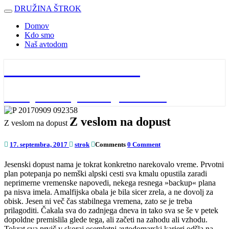
DRUŽINA ŠTROK
Toggle
navigation
Domov
Kdo smo
Naš avtodom
DRUŽINA ŠTROK
naša potovanja in dogodivščine
Z veslom na dopust
Z veslom na dopust
17. septembra, 2017
strok
Comments
0 Comment
Jesenski dopust nama je tokrat konkretno narekovalo vreme. Prvotni
plan potepanja po nemški alpski cesti sva kmalu opustila zaradi
neprimerne vremenske napovedi, nekega resnega »backup« plana
pa nisva imela. Amalfijska obala je bila sicer zrela, a ne dovolj za
obisk. Jesen ni več čas stabilnega vremena, zato se je treba
prilagoditi. Čakala sva do zadnjega dneva in tako sva se še v petek
dopoldne premislila glede tega, ali začeti na zahodu ali vzhodu.
Tokrat sva prvič v skoraj osemletni avtodomarski karieri odšla na