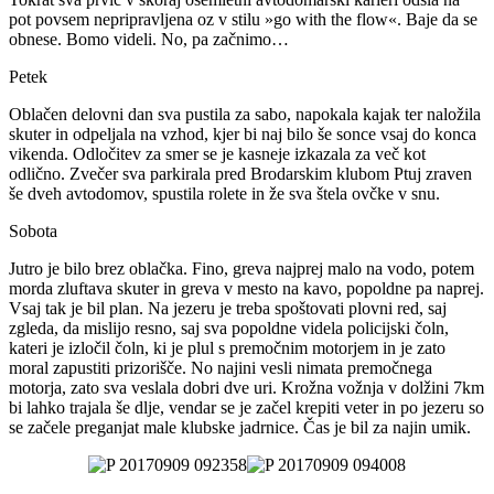
pot povsem nepripravljena oz v stilu »go with the flow«. Baje da se
obnese. Bomo videli. No, pa začnimo…
Petek
Oblačen delovni dan sva pustila za sabo, napokala kajak ter naložila
skuter in odpeljala na vzhod, kjer bi naj bilo še sonce vsaj do konca
vikenda. Odločitev za smer se je kasneje izkazala za več kot
odlično. Zvečer sva parkirala pred Brodarskim klubom Ptuj zraven
še dveh avtodomov, spustila rolete in že sva štela ovčke v snu.
Sobota
Jutro je bilo brez oblačka. Fino, greva najprej malo na vodo, potem
morda zluftava skuter in greva v mesto na kavo, popoldne pa naprej.
Vsaj tak je bil plan. Na jezeru je treba spoštovati plovni red, saj
zgleda, da mislijo resno, saj sva popoldne videla policijski čoln,
kateri je izločil čoln, ki je plul s premočnim motorjem in je zato
moral zapustiti prizorišče. No najini vesli nimata premočnega
motorja, zato sva veslala dobri dve uri. Krožna vožnja v dolžini 7km
bi lahko trajala še dlje, vendar se je začel krepiti veter in po jezeru so
se začele preganjat male klubske jadrnice. Čas je bil za najin umik.