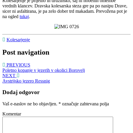
Kolesarjenje je prijetno in družinsko, saj ni nobenih omembe
vrednih klancev. Dravska kolesarska steza gre pa po nasipu Drave,
sicer ni asfaltirana, je pa zelo dober trd makadam. Prevožena pot je
na ogled
tukaj
.
Kolesarjenje
Post navigation
PREVIOUS
Poletno kopanje v jezerih v okolici Borovelj
NEXT
Avstrijsko jezero Ressnig
Dodaj odgovor
Vaš e-naslov ne bo objavljen.
*
označuje zahtevana polja
Komentar