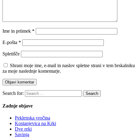
Ime in priimek
*
E-pošta
*
Spletišče
Shrani moje ime, e-mail in naslov spletne strani v tem brskalniku
za moje naslednje komentarje.
Search for:
Search
Zadnje objave
Peklenska vročina
Kostanjevica na Krki
Dve reki
Savinja