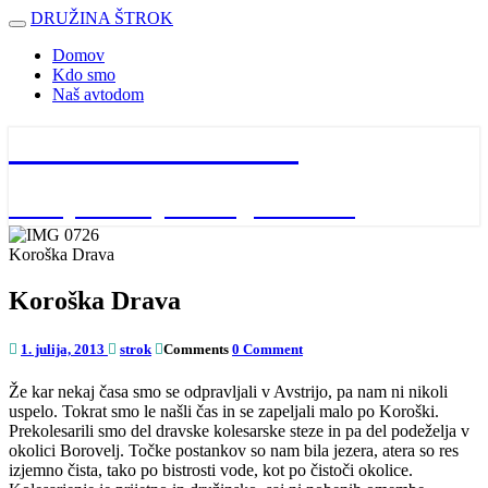
DRUŽINA ŠTROK
Toggle
navigation
Domov
Kdo smo
Naš avtodom
DRUŽINA ŠTROK
naša potovanja in dogodivščine
Koroška Drava
Koroška Drava
1. julija, 2013
strok
Comments
0 Comment
Že kar nekaj časa smo se odpravljali v Avstrijo, pa nam ni nikoli
uspelo. Tokrat smo le našli čas in se zapeljali malo po Koroški.
Prekolesarili smo del dravske kolesarske steze in pa del podeželja v
okolici Borovelj. Točke postankov so nam bila jezera, atera so res
izjemno čista, tako po bistrosti vode, kot po čistoči okolice.