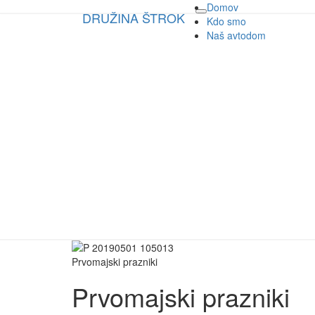
Domov
DRUŽINA ŠTROK
DRUŽINA ŠTROK
Toggle
Kdo smo
navigation
Naš avtodom
naša potovanja in dogodivščine
Prvomajski prazniki
Prvomajski prazniki