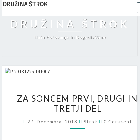
DRUŽINA ŠTROK
DRUŽINA ŠTROK
Naša Potovanja In Dogodivščine
Z
A
ZA SONCEM PRVI, DRUGI IN
S
TRETJI DEL
O
N
C
C
27. Decembra, 2018
Strok
0 Comment
O
E
M
M
M
P