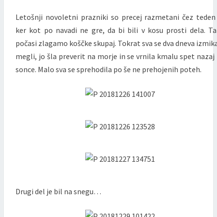
E
R
N
Letošnji novoletni prazniki so precej razmetani čez teden
V
T
S
I
ker kot po navadi ne gre, da bi bili v kosu prosti dela. T
,
počasi zlagamo koščke skupaj. Tokrat sva se dva dneva izmik
D
megli, jo šla preverit na morje in se vrnila kmalu spet nazaj
R
U
sonce. Malo sva se sprehodila po še ne prehojenih poteh.
G
I
I
N
T
R
E
T
J
I
D
E
Drugi del je bil na snegu…
L