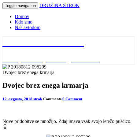
DRUŽINA ŠTROK
Toggle navigation
Domov
Kdo smo
Naš avtodom
DRUŽINA ŠTROK
naša potovanja in dogodivščine
Dvojec brez enega krmarja
Dvojec brez enega krmarja
12. avgusta, 2018
strok
Comments
0 Comment
Nove pridobitve se množijo. Zdaj imava vsak svojo letečo puščico.
🙂