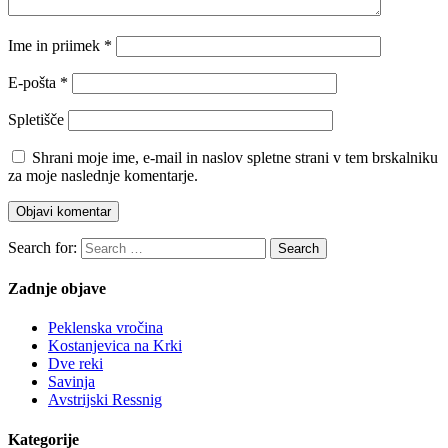
Ime in priimek
*
E-pošta
*
Spletišče
Shrani moje ime, e-mail in naslov spletne strani v tem brskalniku
za moje naslednje komentarje.
Search for:
Search
Zadnje objave
Peklenska vročina
Kostanjevica na Krki
Dve reki
Savinja
Avstrijski Ressnig
Kategorije