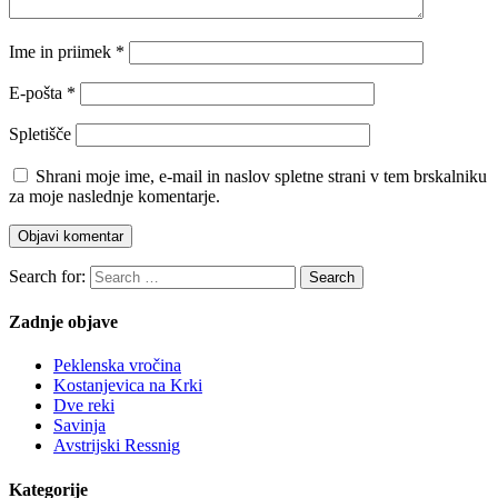
Ime in priimek
*
E-pošta
*
Spletišče
Shrani moje ime, e-mail in naslov spletne strani v tem brskalniku
za moje naslednje komentarje.
Search for:
Search
Zadnje objave
Peklenska vročina
Kostanjevica na Krki
Dve reki
Savinja
Avstrijski Ressnig
Kategorije