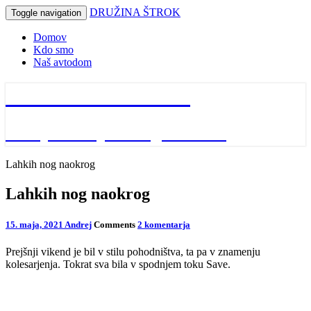
DRUŽINA ŠTROK
Toggle navigation
Domov
Kdo smo
Naš avtodom
DRUŽINA ŠTROK
naša potovanja in dogodivščine
Lahkih nog naokrog
Lahkih nog naokrog
15. maja, 2021
Andrej
Comments
2 komentarja
Prejšnji vikend je bil v stilu pohodništva, ta pa v znamenju
kolesarjenja. Tokrat sva bila v spodnjem toku Save.