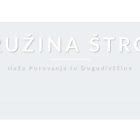
RUŽINA ŠTR
Naša Potovanja In Dogodivščine