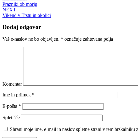
Prazniki ob morju
NEXT
Vikend v Trstu in okolici
Dodaj odgovor
Vaš e-naslov ne bo objavljen.
*
označuje zahtevana polja
Komentar
Ime in priimek
*
E-pošta
*
Spletišče
Shrani moje ime, e-mail in naslov spletne strani v tem brskalniku