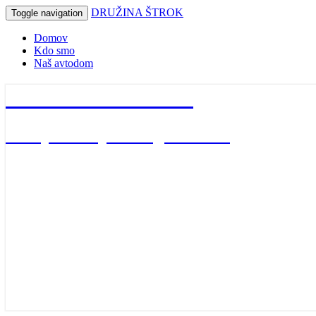
DRUŽINA ŠTROK
Toggle navigation
Domov
Kdo smo
Naš avtodom
DRUŽINA ŠTROK
naša potovanja in dogodivščine