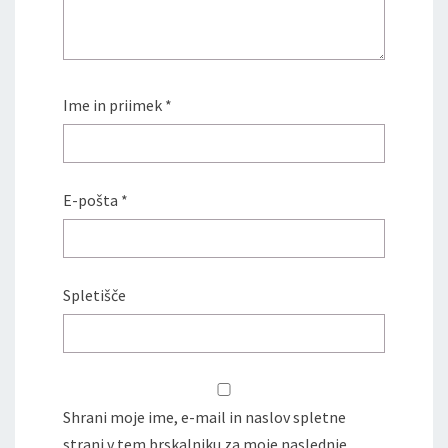
Ime in priimek
*
E-pošta
*
Spletišče
Shrani moje ime, e-mail in naslov spletne
strani v tem brskalniku za moje naslednje