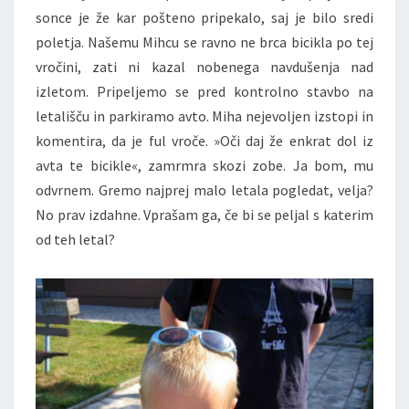
sonce je že kar pošteno pripekalo, saj je bilo sredi
poletja. Našemu Mihcu se ravno ne brca bicikla po tej
vročini, zati ni kazal nobenega navdušenja nad
izletom. Pripeljemo se pred kontrolno stavbo na
letališču in parkiramo avto. Miha nejevoljen izstopi in
komentira, da je ful vroče. »Oči daj že enkrat dol iz
avta te bicikle«, zamrmra skozi zobe. Ja bom, mu
odvrnem. Gremo najprej malo letala pogledat, velja?
No prav izdahne. Vprašam ga, če bi se peljal s katerim
od teh letal?