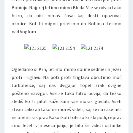
Bohinju. Najprej letimo mimo Bleda. Vse se odvija tako
hitro, da niti nimaš časa kaj dosti opazovat
okolice. Kot bi mignil priletimo do Bohinja. Letimo
nad Voglom.
Ogledamo si Krn, letimo mimo doline sedmerih jezer
proti Triglavu. Na poti proti triglavu občutimo moč
turbolence, saj nas dvigajoč topel zrak dvigne
pošteno navzgor. Vse se tako hitro odvija, da težko
slediš ko ti pilot kaže kam vse moraš gledati. Vseh
stvari tako ali tako ne moreš videti, saj se na čase niti
ne orientiraš prav. Kakorkoli tole so kriški podi, čeprav
smo leteli v mesecu juliju, je bilo še videti ostanke