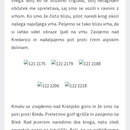
snega. Bolj ko se bližamo triglavu, bolj nelagoden
občutek me spreletava, saj smo se vozili v ravnini z
vrhom. Ko smo že čisto blizu, pilot naredi krog okoli
našega najvišjega vrha. Peljemo se tako blizu vrha, da
si lahko videl obraze ljudi na vrhu. Zavijemo nad
Kredarico in nadaljujemo pot proti trem alpskim
dolinam.
Kmalu se znajdemo nad Kranjsko goro in že smo na
poti proti Bledu. Preletimo golf igrišče in zavijemo na
Bled. Nad jezerom naredimo dva kroga, nato sledi
povratek nazaj na letališče. Bolj, ko se približujemo