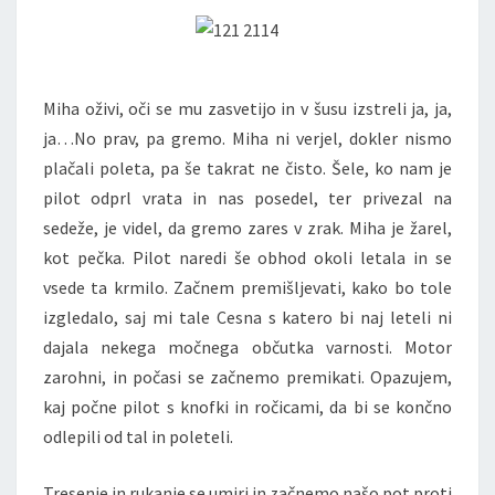
Miha oživi, oči se mu zasvetijo in v šusu izstreli ja, ja,
ja…No prav, pa gremo. Miha ni verjel, dokler nismo
plačali poleta, pa še takrat ne čisto. Šele, ko nam je
pilot odprl vrata in nas posedel, ter privezal na
sedeže, je videl, da gremo zares v zrak. Miha je žarel,
kot pečka. Pilot naredi še obhod okoli letala in se
vsede ta krmilo. Začnem premišljevati, kako bo tole
izgledalo, saj mi tale Cesna s katero bi naj leteli ni
dajala nekega močnega občutka varnosti. Motor
zarohni, in počasi se začnemo premikati. Opazujem,
kaj počne pilot s knofki in ročicami, da bi se končno
odlepili od tal in poleteli.
Tresenje in rukanje se umiri in začnemo našo pot proti