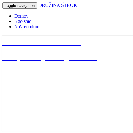
DRUŽINA ŠTROK
Toggle navigation
Domov
Kdo smo
Naš avtodom
DRUŽINA ŠTROK
naša potovanja in dogodivščine