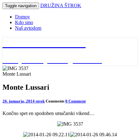
DRUŽINA ŠTROK
Toggle navigation
Domov
Kdo smo
Naš avtodom
DRUŽINA ŠTROK
naša potovanja in dogodivščine
Monte Lussari
Monte Lussari
26. januarja, 2014
strok
Comments
0 Comment
Končno spet en spodoben smučarski vikend…