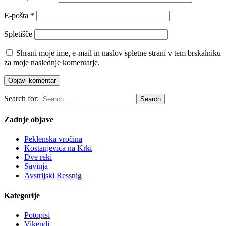
E-pošta
*
Spletišče
Shrani moje ime, e-mail in naslov spletne strani v tem brskalniku
za moje naslednje komentarje.
Search for:
Search
Zadnje objave
Peklenska vročina
Kostanjevica na Krki
Dve reki
Savinja
Avstrijski Ressnig
Kategorije
Potopisi
Vikendi