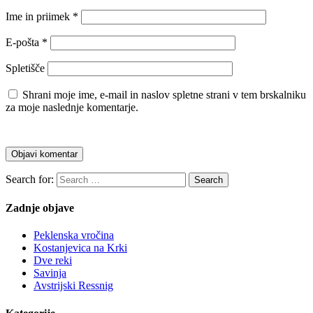
Ime in priimek
*
E-pošta
*
Spletišče
Shrani moje ime, e-mail in naslov spletne strani v tem brskalniku
za moje naslednje komentarje.
Search for:
Search
Zadnje objave
Peklenska vročina
Kostanjevica na Krki
Dve reki
Savinja
Avstrijski Ressnig