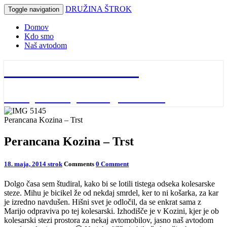
DRUŽINA ŠTROK
Toggle navigation
Domov
Kdo smo
Naš avtodom
DRUŽINA ŠTROK
naša potovanja in dogodivščine
Perancana Kozina – Trst
Perancana Kozina – Trst
18. maja, 2014
strok
Comments
0 Comment
Dolgo časa sem študiral, kako bi se lotili tistega odseka kolesarske
steze. Mihu je bicikel že od nekdaj smrdel, ker to ni košarka, za kar
je izredno navdušen. Hišni svet je odločil, da se enkrat sama z
Marijo odpraviva po tej kolesarski. Izhodišče je v Kozini, kjer je ob
kolesarski stezi prostora za nekaj avtomobilov, jasno naš avtodom