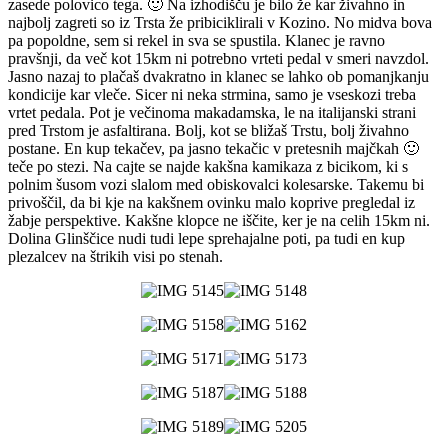
zasede polovico tega. 🙂 Na izhodišču je bilo že kar živahno in
najbolj zagreti so iz Trsta že pribiciklirali v Kozino. No midva bova
pa popoldne, sem si rekel in sva se spustila. Klanec je ravno
pravšnji, da več kot 15km ni potrebno vrteti pedal v smeri navzdol.
Jasno nazaj to plačaš dvakratno in klanec se lahko ob pomanjkanju
kondicije kar vleče. Sicer ni neka strmina, samo je vseskozi treba
vrtet pedala. Pot je večinoma makadamska, le na italijanski strani
pred Trstom je asfaltirana. Bolj, kot se bližaš Trstu, bolj živahno
postane. En kup tekačev, pa jasno tekačic v pretesnih majčkah 🙂
teče po stezi. Na cajte se najde kakšna kamikaza z bicikom, ki s
polnim šusom vozi slalom med obiskovalci kolesarske. Takemu bi
privoščil, da bi kje na kakšnem ovinku malo koprive pregledal iz
žabje perspektive. Kakšne klopce ne iščite, ker je na celih 15km ni.
Dolina Glinščice nudi tudi lepe sprehajalne poti, pa tudi en kup
plezalcev na štrikih visi po stenah.